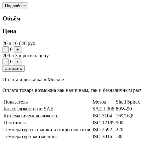
Подробнее
Объём
Цена
20 л
16 646 руб.
0
-
+
209 л
Запросить цену
0
-
+
Заказать
Оплата и доставка в Москве
Оплата товара возможна как наличным, так и безналичным расч
Показатель
Метод
Shell Spir
Класс вязкости по SAE
SAE J 306
80W-90
Кинематическая вязкость
ISO 3104
169/16,8
Плотность
ISO 12185
900
Температура вспышки в открытом тигле
ISO 2592
220
Температура застывания
ISO 3016
-30