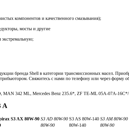
 чистых компонентов и качественного смазывания);
дукторы, мосты и другие
я экстремальную;
ции бренда Shell в категории трансмиссионных масел. Приобрет
трибьютором. Свяжитесь с нами по телефону или через форму о
.
5-D, MAN 342 ML, Mercedes Benz 235.6*, ZF TE-ML 05A-07A-16C*
3 A
pirax
S
3
AX
80
W
-90
S3 AD 80W-90
S3 AS 80W-140
S3 AM 80W-90
0
80W-90
80W-140
80W-90