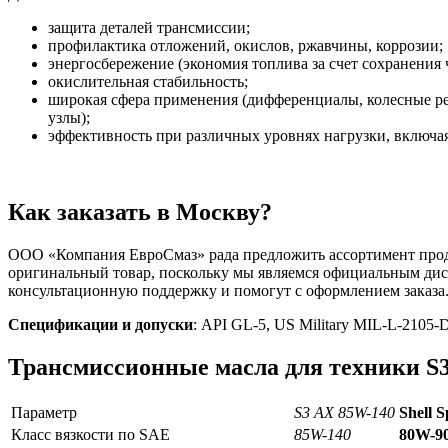
защита деталей трансмиссии;
профилактика отложений, окислов, ржавчины, коррозии;
энергосбережение (экономия топлива за счет сохранения
окислительная стабильность;
широкая сфера применения (дифференциалы, колесные ре
узлы);
эффективность при различных уровнях нагрузки, включа
Как заказать в Москву?
ООО «Компания ЕвроСмаз» рада предложить ассортимент продук
оригинальный товар, поскольку мы являемся официальным дис
консультационную поддержку и помогут с оформлением заказа
Спецификации и допуски
: API GL-5, US Military MIL-L-210
Трансмиссионные масла для техники S
Параметр
S3 AX 85W-140
Shell
S
Класс вязкости по SAE
85W-140
80W-9