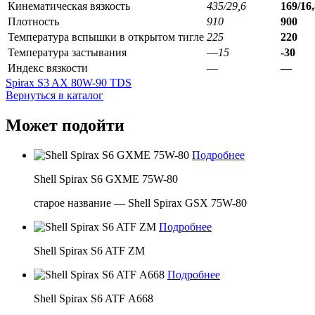
Кинематическая вязкость
435/29,6
169/16,
Плотность
910
900
Температура вспышки в открытом тигле
225
220
Температура застывания
—
15
-30
Индекс вязкости
—
—
Spirax S3 AX 80W-90 TDS
Вернуться в каталог
Может подойти
Подробнее
Shell Spirax S6 GXME 75W-80
старое название — Shell Spirax GSX 75W-80
Подробнее
Shell Spirax S6 ATF ZM
Подробнее
Shell Spirax S6 ATF А668