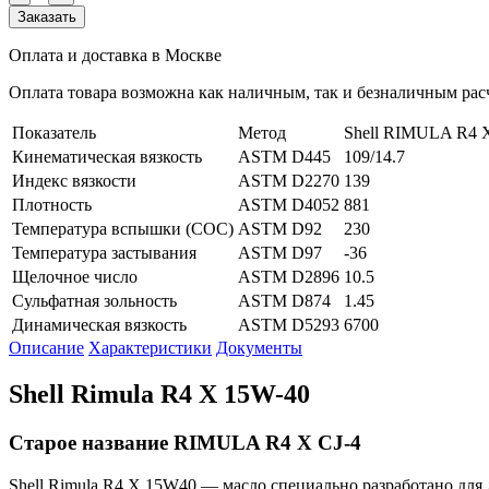
Заказать
Оплата и доставка в Москве
Оплата товара возможна как наличным, так и безналичным расч
Показатель
Метод
Shell RIMULA R4 
Кинематическая вязкость
ASTM D445
109/14.7
Индекс вязкости
ASTM D2270
139
Плотность
ASTM D4052
881
Температура вспышки (СОС)
ASTM D92
230
Температура застывания
ASTM D97
-36
Щелочное число
ASTM D2896
10.5
Сульфатная зольность
ASTM D874
1.45
Динамическая вязкость
ASTM D5293
6700
Описание
Характеристики
Документы
Shell Rimula R4 X 15W-40
Старое название RIMULA R4 X CJ-4
Shell Rimula R4 X 15W40 — масло специально разработано для 